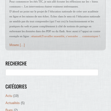
Pour commencer les étés TIC, je suis allé écouter les réflexions sur les « biens
communs ». Les interventions étaient vraiment intéressantes.
D’abord un point sur le projet de l’éducation nationale de créer une académie
en ligne et les raisons de son échec. Echec dans le sens où l’éducation nationale
ne semble pas du tout comprendre (qui l’eut cru) le fonctionnement et les
pratiques du web et passe complètement à côté de notions de partage en
enfermant les données dans des PDF ou du flash. Avec aussi à l’appui un contre
exemple en ligne :
sésamath|Travailler ensemble, s’entraider … communiquer !
.
Mowre [...]
RECHERCHE
CATÉGORIES
Actu
(19)
Actualités
(5)
Bugs
(2)