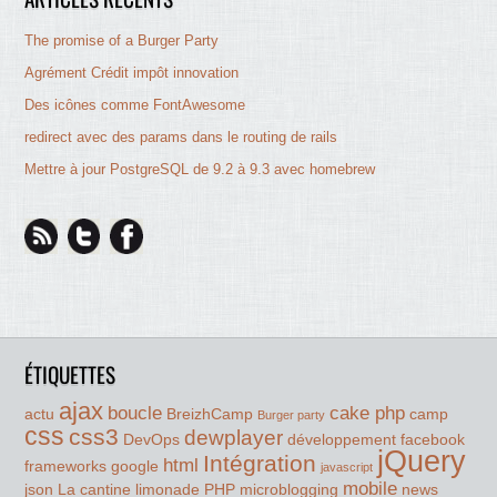
The promise of a Burger Party
Agrément Crédit impôt innovation
Des icônes comme FontAwesome
redirect avec des params dans le routing de rails
Mettre à jour PostgreSQL de 9.2 à 9.3 avec homebrew
ÉTIQUETTES
ajax
boucle
cake php
actu
BreizhCamp
camp
Burger party
css
css3
dewplayer
DevOps
développement
facebook
jQuery
Intégration
html
frameworks
google
javascript
mobile
json
La cantine
limonade PHP
microblogging
news