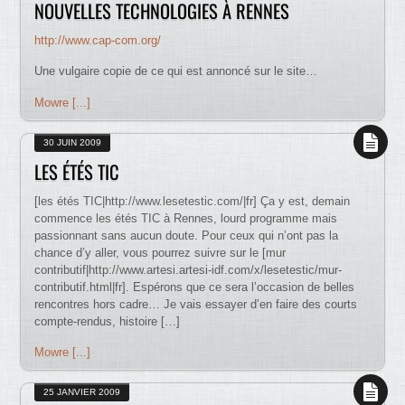
NOUVELLES TECHNOLOGIES À RENNES
http://www.cap-com.org/
Une vulgaire copie de ce qui est annoncé sur le site…
Mowre [...]
30 JUIN 2009
LES ÉTÉS TIC
[les étés TIC|http://www.lesetestic.com/|fr] Ça y est, demain
commence les étés TIC à Rennes, lourd programme mais
passionnant sans aucun doute. Pour ceux qui n’ont pas la
chance d’y aller, vous pourrez suivre sur le [mur
contributif|http://www.artesi.artesi-idf.com/x/lesetestic/mur-
contributif.html|fr]. Espérons que ce sera l’occasion de belles
rencontres hors cadre… Je vais essayer d’en faire des courts
compte-rendus, histoire […]
Mowre [...]
25 JANVIER 2009