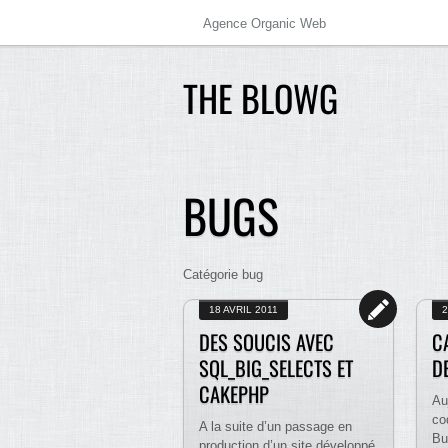
Agence Organic Web
THE BLOWG
BUGS
Catégorie bug
18 AVRIL 2011
2
DES SOUCIS AVEC
C
SQL_BIG_SELECTS ET
D
CAKEPHP
Au
co
A la suite d’un passage en
Bu
production d’un site développé