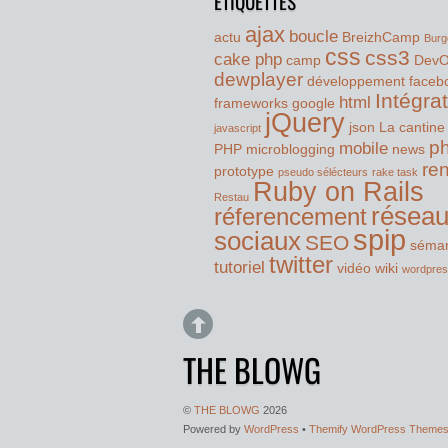
ÉTIQUETTES
ajax
boucle
actu
BreizhCamp
Burg
css
css3
cake php
camp
Dev
dewplayer
développement
faceb
Intégra
html
frameworks
google
jQuery
json
La cantine
javascript
p
mobile
PHP
microblogging
news
re
prototype
pseudo sélécteurs
rake task
Ruby on Rails
Restau
résea
réferencement
spip
sociaux
SEO
séman
twitter
tutoriel
vidéo
wiki
wordpre
THE BLOWG
©
THE BLOWG
2026
Powered by
WordPress
•
Themify WordPress Theme