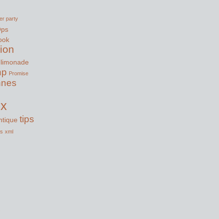
er party
Ops
ook
tion
limonade
hp
Promise
nnes
ux
tips
tique
ss
xml
s