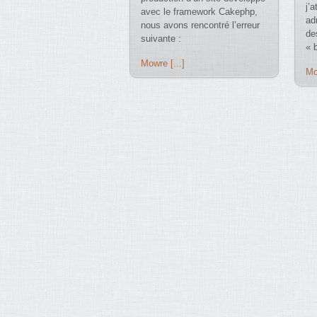
j’a
avec le framework Cakephp,
ad
nous avons rencontré l’erreur
de
suivante :
« 
Mowre [...]
Mo