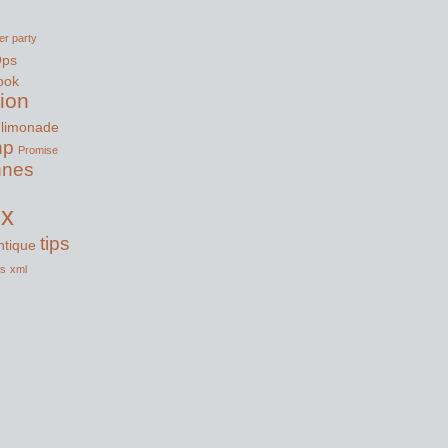
er party
Ops
ook
tion
limonade
hp
Promise
nnes
ux
tips
tique
ss
xml
s