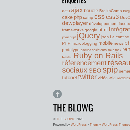
ÉTIQUETTES
ajax
boucle
actu
BreizhCamp
Burg
css
css3
cake php
camp
Dev
dewplayer
développement
faceb
Intégra
html
frameworks
google
jQuery
json
La cantine
javascript
p
mobile
PHP
microblogging
news
re
prototype
pseudo sélécteurs
rake task
Ruby on Rails
Restau
résea
réferencement
spip
sociaux
SEO
séman
twitter
tutoriel
vidéo
wiki
wordpre
THE BLOWG
©
THE BLOWG
2026
Powered by
WordPress
•
Themify WordPress Theme