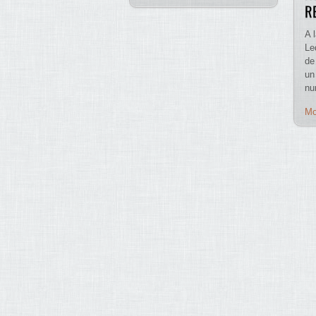
R
A 
Le
de
un 
nu
Mo