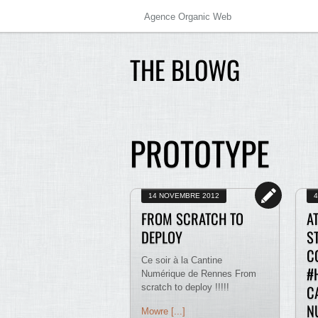
Agence Organic Web
THE BLOWG
PROTOTYPE
14 NOVEMBRE 2012
4
FROM SCRATCH TO
AT
DEPLOY
S
C
Ce soir à la Cantine
#
Numérique de Rennes From
scratch to deploy !!!!!
C
N
Mowre [...]