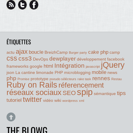
ÉTIQUETTES
ajax
boucle
cake php
actu
BreizhCamp
camp
Burger party
css
css3
dewplayer
DevOps
développement
facebook
jQuery
Intégration
html
frameworks
google
javascript
mobile
json
La cantine
limonade PHP
microblogging
news
php
rennes
prototype
Promise
pseudo sélécteurs
rake task
Restau
Ruby on Rails
réferencement
spip
réseaux sociaux
SEO
tips
sémantique
twitter
tutoriel
vidéo
wiki
wordpress
xml
THE BLOWG