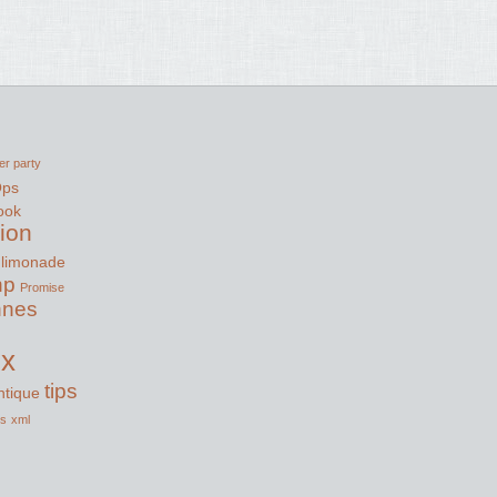
er party
Ops
ook
tion
limonade
hp
Promise
nnes
ux
tips
tique
ss
xml