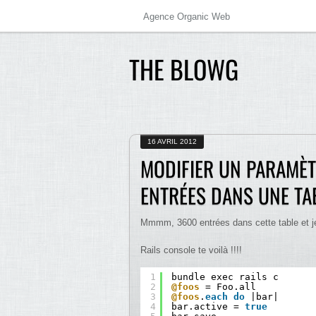
Agence Organic Web
THE BLOWG
16 AVRIL 2012
MODIFIER UN PARAMÈT
ENTRÉES DANS UNE TA
Mmmm, 3600 entrées dans cette table et je
Rails console te voilà !!!!
1
bundle exec rails c
2
@foos
= Foo.all
3
@foos
.
each
do
|bar|
4
bar.active = 
true