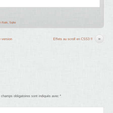
 Rails
,
Sqlite
»
e version
Effets au scroll en CSS3 !!
 champs obligatoires sont indiqués avec
*