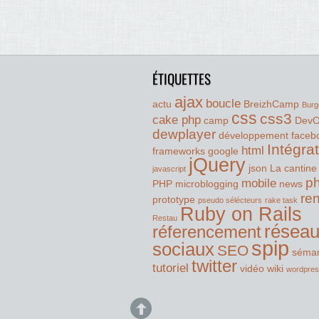
ÉTIQUETTES
ajax
boucle
actu
BreizhCamp
Burg
css
css3
cake php
camp
Dev
dewplayer
développement
faceb
Intégra
html
frameworks
google
jQuery
json
La cantine
javascript
p
mobile
PHP
microblogging
news
re
prototype
pseudo sélécteurs
rake task
Ruby on Rails
Restau
résea
réferencement
spip
sociaux
SEO
séman
twitter
tutoriel
vidéo
wiki
wordpre