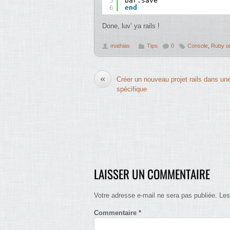
5
bar.save
6
end
Done, luv’ ya rails !
mathias
Tips
0
Console
,
Ruby on
«
Créer un nouveau projet rails dans un
spécifique
LAISSER UN COMMENTAIRE
Votre adresse e-mail ne sera pas publiée.
Les
Commentaire
*