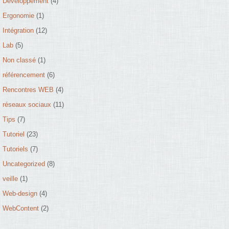
Développement
(4)
Ergonomie
(1)
Intégration
(12)
Lab
(5)
Non classé
(1)
référencement
(6)
Rencontres WEB
(4)
réseaux sociaux
(11)
Tips
(7)
Tutoriel
(23)
lice
Tutoriels
(7)
Uncategorized
(8)
veille
(1)
Web-design
(4)
WebContent
(2)
olice.otf'
) 
format
(
'opentype'
);