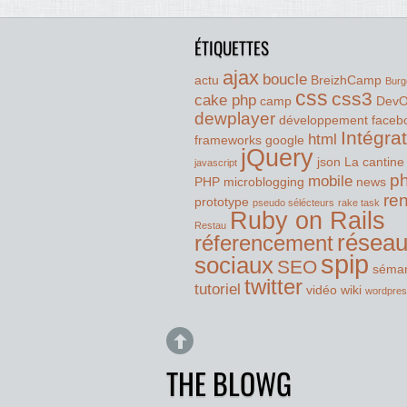
ÉTIQUETTES
ajax
boucle
actu
BreizhCamp
Burg
css
css3
cake php
camp
Dev
dewplayer
développement
faceb
Intégra
html
frameworks
google
jQuery
json
La cantine
javascript
p
mobile
PHP
microblogging
news
re
prototype
pseudo sélécteurs
rake task
Ruby on Rails
Restau
résea
réferencement
spip
sociaux
SEO
séman
twitter
tutoriel
vidéo
wiki
wordpre
THE BLOWG