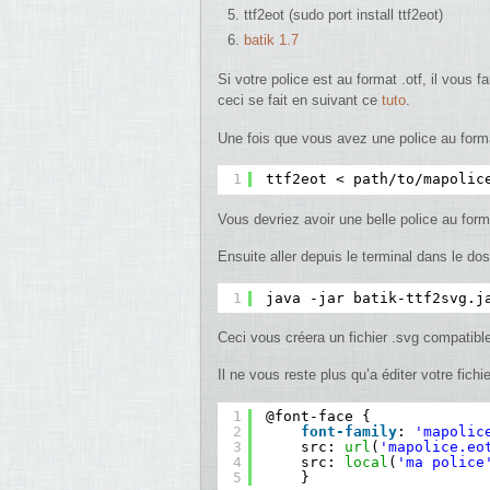
ttf2eot (sudo port install ttf2eot)
batik 1.7
Si votre police est au format .otf, il vous fa
ceci se fait en suivant ce
tuto
.
Une fois que vous avez une police au format
1
ttf2eot < path
/to/mapolic
Vous devriez avoir une belle police au form
Ensuite aller depuis le terminal dans le do
1
java -jar batik-ttf2svg.j
Ceci vous créera un fichier .svg compatibl
Il ne vous reste plus qu’a éditer votre fichi
1
@font-face {
2
font-family
: 
'mapolic
3
src: 
url
(
'mapolice.eo
4
src: 
local
(
'ma police
5
}