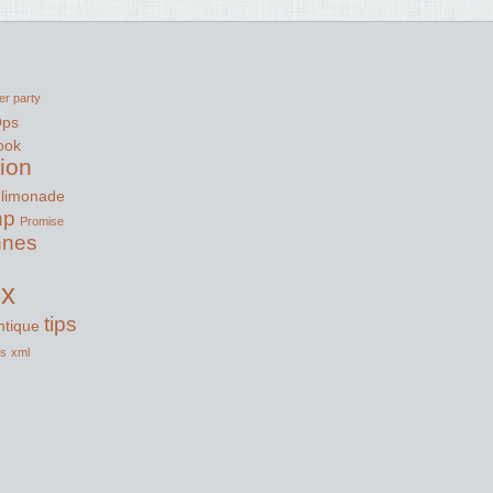
er party
Ops
ook
tion
limonade
hp
Promise
nnes
ux
tips
tique
ss
xml