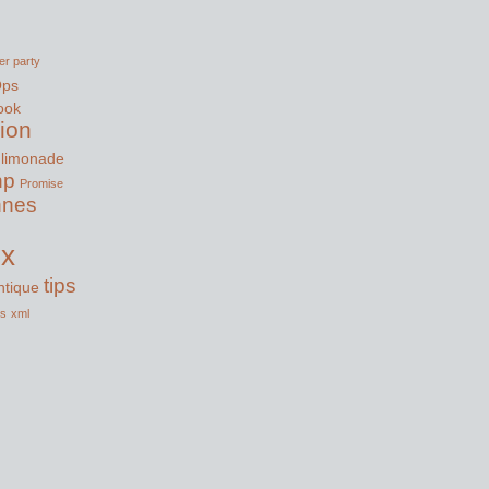
er party
Ops
ook
tion
limonade
hp
Promise
nnes
ux
tips
tique
ss
xml
s