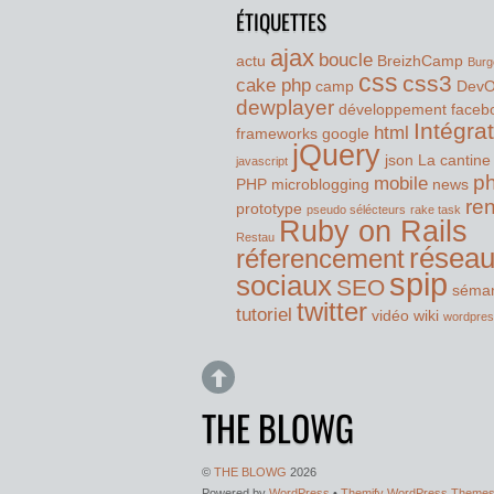
ÉTIQUETTES
ajax
boucle
actu
BreizhCamp
Burg
css
css3
cake php
camp
Dev
dewplayer
développement
faceb
Intégra
html
frameworks
google
jQuery
json
La cantine
javascript
p
mobile
PHP
microblogging
news
re
prototype
pseudo sélécteurs
rake task
Ruby on Rails
Restau
résea
réferencement
spip
sociaux
SEO
séman
twitter
tutoriel
vidéo
wiki
wordpre
THE BLOWG
©
THE BLOWG
2026
Powered by
WordPress
•
Themify WordPress Theme