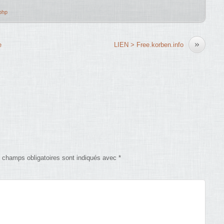
php
»
e
LIEN > Free.korben.info
 champs obligatoires sont indiqués avec
*