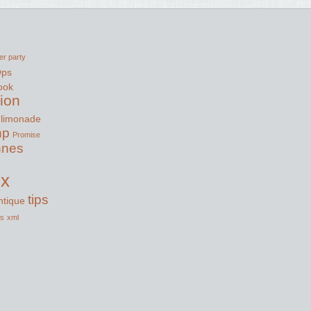
er party
Ops
ook
tion
limonade
hp
Promise
nnes
ux
tips
tique
ss
xml