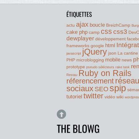
ÉTIQUETTES
ajax
boucle
actu
BreizhCamp
Burg
css
css3
cake php
camp
Dev
dewplayer
développement
faceb
Intégra
html
frameworks
google
jQuery
json
La cantine
javascript
p
mobile
PHP
microblogging
news
re
prototype
pseudo sélécteurs
rake task
Ruby on Rails
Restau
résea
réferencement
spip
sociaux
SEO
séman
twitter
tutoriel
vidéo
wiki
wordpre
THE BLOWG