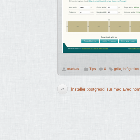
mathias
Tips
0
grille
,
Intégration
«
Installer postgresql sur mac avec ho