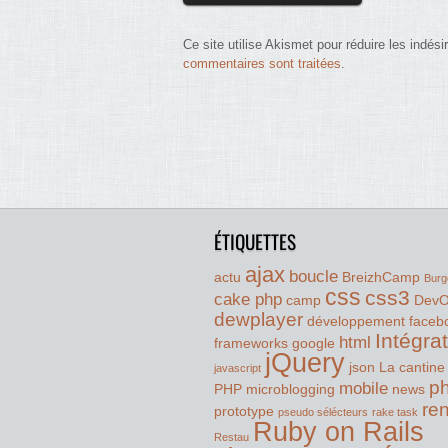
Ce site utilise Akismet pour réduire les indési
commentaires sont traitées
.
ÉTIQUETTES
ajax
boucle
actu
BreizhCamp
Burg
css
css3
cake php
camp
Dev
dewplayer
développement
faceb
Intégra
html
frameworks
google
jQuery
json
La cantine
javascript
p
mobile
PHP
microblogging
news
re
prototype
pseudo sélécteurs
rake task
Ruby on Rails
Restau